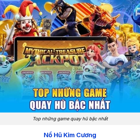
Top những game quay hũ bậc nhất
Nổ Hũ Kim Cương