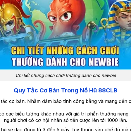
Chi tiết những cách chơi thường dành cho newbie
Quy Tắc Cơ Bản Trong Nổ Hũ 88CLB
tắc cơ bản. Nhằm đảm bảo tính công bằng và mang đến cơ
có các biểu tượng khác nhau với giá trị phần thưởng riêng
người chơi có cơ hội nhân số tiền cược lên tới 1000 lần.
hũ sẽ dao động từ 3 đến 5 giây, tùy thuộc vào chế độ mà 