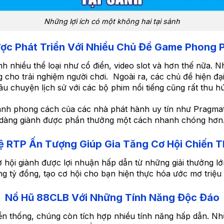
Những lợi ích có một không hai tại sảnh
ợc Phát Triển Với Nhiều Chủ Đề Game Phong 
h nhiều thể loại như cổ điển, video slot và hơn thế nữa. N
ho trải nghiệm người chơi. Ngoài ra, các chủ đề hiện đạ
âu chuyện lịch sử với các bộ phim nổi tiếng cũng rất thu hú
ánh phong cách của các nhà phát hành uy tín như Pragmati
dàng giành được phần thưởng một cách nhanh chóng hơn
ệ RTP Ấn Tượng Giúp Gia Tăng Cơ Hội Chiến 
hội giành được lợi nhuận hấp dẫn từ những giải thưởng lớ
g tỷ đồng, tạo cơ hội cho bạn hiện thực hóa ước mơ triệu 
Nổ Hũ 88CLB Với Những Tính Năng Độc Đáo
ền thống, chúng còn tích hợp nhiều tính năng hấp dẫn. Nh