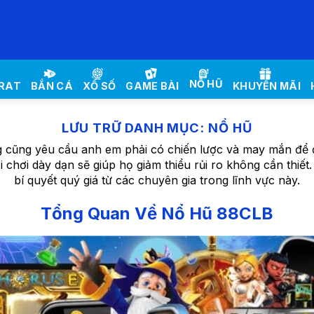
NỔ HŨ
RAT
BẮN CÁ
XỔ SỐ
GAME BÀI
KHUYẾN MÃI
LƯU TRỮ DANH MỤC:
NỔ HŨ
ng cũng yêu cầu anh em phải có chiến lược và may mắn để 
 chơi dày dạn sẽ giúp họ giảm thiểu rủi ro không cần thiết
bí quyết quý giá từ các chuyên gia trong lĩnh vực này.
Tổng Quan Về Nổ Hũ 88CLB