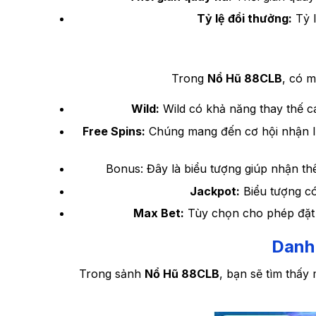
Tỷ lệ đổi thưởng:
Tỷ l
Trong
Nổ Hũ 88CLB
, có m
Wild:
Wild có khả năng thay thế cá
Free Spins:
Chúng mang đến cơ hội nhận lư
Bonus: Đây là biểu tượng giúp nhận th
Jackpot:
Biểu tượng có 
Max Bet:
Tùy chọn cho phép đặt 
Danh
Trong sảnh
Nổ Hũ 88CLB
, bạn sẽ tìm thấy