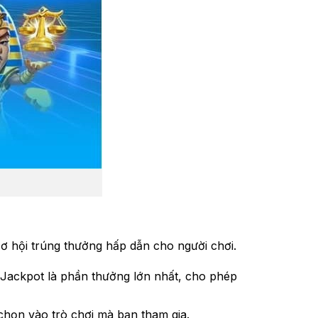
 hội trúng thưởng hấp dẫn cho người chơi.
. Jackpot là phần thưởng lớn nhất, cho phép
chọn vào trò chơi mà bạn tham gia.