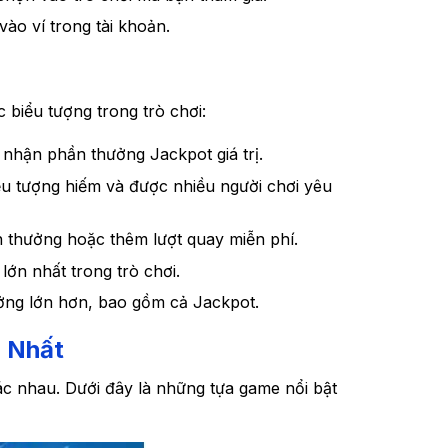
ào ví trong tài khoản.
 biểu tượng trong trò chơi:
 nhận phần thưởng Jackpot giá trị.
u tượng hiếm và được nhiều người chơi yêu
n thưởng hoặc thêm lượt quay miễn phí.
lớn nhất trong trò chơi.
ởng lớn hơn, bao gồm cả Jackpot.
 Nhất
ác nhau. Dưới đây là những tựa game nổi bật