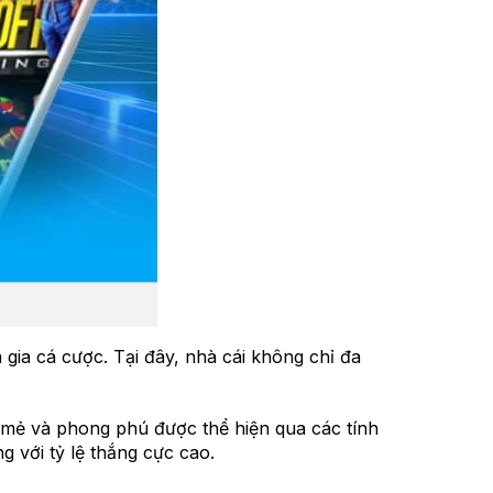
ia cá cược. Tại đây, nhà cái không chỉ đa
i mẻ và phong phú được thể hiện qua các tính
g với tỷ lệ thắng cực cao.