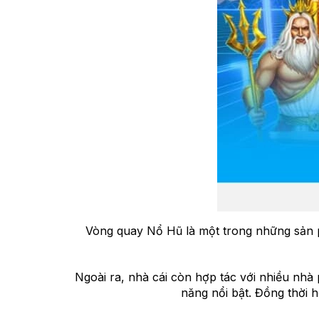
Vòng quay Nổ Hũ là một trong những sản ph
Ngoài ra, nhà cái còn hợp tác với nhiều nhà
năng nổi bật. Đồng thời h