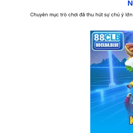
N
Chuyên mục trò chơi đã thu hút sự chú ý lớn