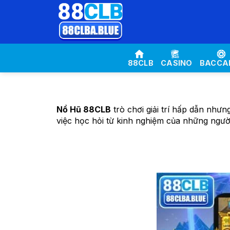
Chuyển
đến
nội
dung
88CLB
CASINO
BACCA
Nổ Hũ
88CLB
trò chơi giải trí hấp dẫn như
việc học hỏi từ kinh nghiệm của những người