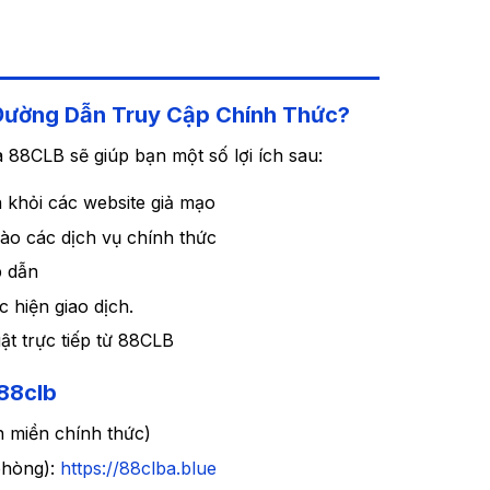
Đường Dẫn Truy Cập Chính Thức?
 88CLB sẽ giúp bạn một số lợi ích sau:
 khỏi các website giả mạo
ào các dịch vụ chính thức
p dẫn
 hiện giao dịch.
ật trực tiếp từ 88CLB
88clb
n miền chính thức)
phòng):
https://
88clba.blue