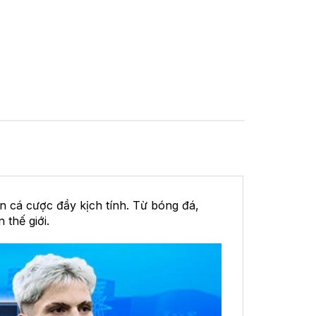
ận cá cược đầy kịch tính. Từ bóng đá,
 thế giới.