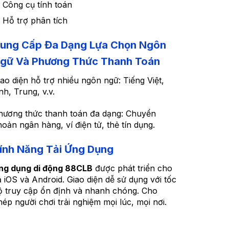
Công cụ tính toán
Hỗ trợ phân tích
ung Cấp Đa Dạng Lựa Chọn Ngôn
gữ Và Phương Thức Thanh Toán
ao diện hỗ trợ nhiều ngôn ngữ: Tiếng Việt,
nh, Trung, v.v.
hương thức thanh toán đa dạng: Chuyển
oản ngân hàng, ví điện tử, thẻ tín dụng.
ính Năng Tải Ứng Dụng
ng dụng di động 88CLB
được phát triển cho
 iOS và Android. Giao diện dễ sử dụng với tốc
ộ truy cập ổn định và nhanh chóng. Cho
ép người chơi trải nghiệm mọi lúc, mọi nơi.