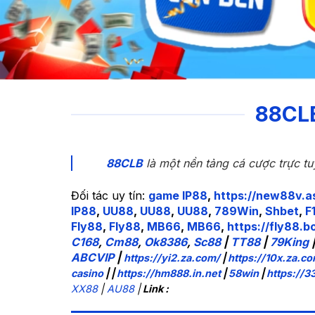
88CL
88CLB
là một nền tảng cá cược trực tu
Đối tác uy tín:
game IP88
,
https://new88v.as
IP88
,
UU88
,
UU88
,
UU88
,
789Win
,
Shbet
,
F
Fly88
,
Fly88
,
MB66
,
MB66
,
https://fly88.b
C168
,
Cm88
,
Ok8386
,
Sc88
|
TT88
|
79King
ABCVIP
|
https://yi2.za.com/
|
https://10x.za.co
casino
| |
https://hm888.in.net
|
58win
|
https://3
XX88
|
AU88
|
Link :