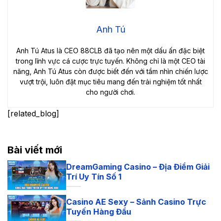
Anh Tú
Anh Tú Atus là CEO 88CLB đã tạo nên một dấu ấn đặc biệt
trong lĩnh vực cá cược trực tuyến. Không chỉ là một CEO tài
năng, Anh Tú Atus còn được biết đến với tầm nhìn chiến lược
vượt trội, luôn đặt mục tiêu mang đến trải nghiệm tốt nhất
cho người chơi.
[related_blog]
Bài viết mới
DreamGaming Casino – Địa Điểm Giải
Trí Uy Tín Số 1
Casino AE Sexy – Sảnh Casino Trực
Tuyến Hàng Đầu