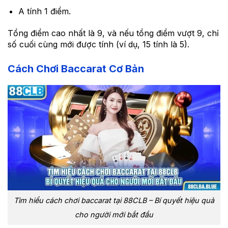
A tính 1 điểm.
Tổng điểm cao nhất là 9, và nếu tổng điểm vượt 9, chỉ
số cuối cùng mới được tính (ví dụ, 15 tính là 5).
Cách Chơi Baccarat Cơ Bản
Tìm hiểu cách chơi baccarat tại 88CLB – Bí quyết hiệu quả
cho người mới bắt đầu