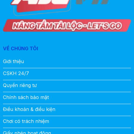
VỀ CHÚNG TÔI
Giới thiệu
CSKH 24/7
Quyền riêng tư
Chính sách bảo mật
Điều khoản & điều kiện
Chơi có trách nhiệm
Giấy phép hoạt động