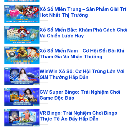
Xổ Số Miền Trung – Sản Phẩm Giải Trí
Hot Nhất Thị Trường
Xổ Số Miền Bắc: Khám Phá Cách Chơi
Và Chiến Lược Hay
Xổ Số Miền Nam – Cơ Hội Đổi Đời Khi
Tham Gia Và Nhận Thưởng
WinWin Xổ Số: Cơ Hội Trúng Lớn Với
Giải Thưởng Hấp Dẫn
GW Super Bingo: Trải Nghiệm Chơi
Game Độc Đáo
VR Bingo: Trải Nghiệm Chơi Bingo
Thực Tế Ảo Đầy Hấp Dẫn