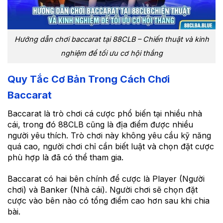
Hướng dẫn chơi baccarat tại 88CLB – Chiến thuật và kinh
nghiệm để tối ưu cơ hội thắng
Quy Tắc Cơ Bản Trong Cách Chơi
Baccarat
Baccarat là trò chơi cá cược phổ biến tại nhiều nhà
cái, trong đó 88CLB cũng là địa điểm được nhiều
người yêu thích. Trò chơi này không yêu cầu kỹ năng
quá cao, người chơi chỉ cần biết luật và chọn đặt cược
phù hợp là đã có thể tham gia.
Baccarat có hai bên chính để cược là Player (Người
chơi) và Banker (Nhà cái). Người chơi sẽ chọn đặt
cược vào bên nào có tổng điểm cao hơn sau khi chia
bài.