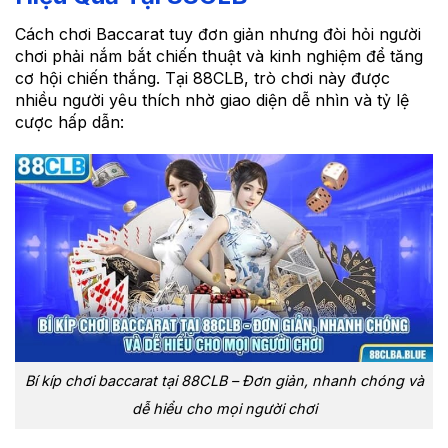
Cách chơi Baccarat tuy đơn giản nhưng đòi hỏi người
chơi phải nắm bắt chiến thuật và kinh nghiệm để tăng
cơ hội chiến thắng. Tại 88CLB, trò chơi này được
nhiều người yêu thích nhờ giao diện dễ nhìn và tỷ lệ
cược hấp dẫn:
Bí kíp chơi baccarat tại 88CLB – Đơn giản, nhanh chóng và
dễ hiểu cho mọi người chơi