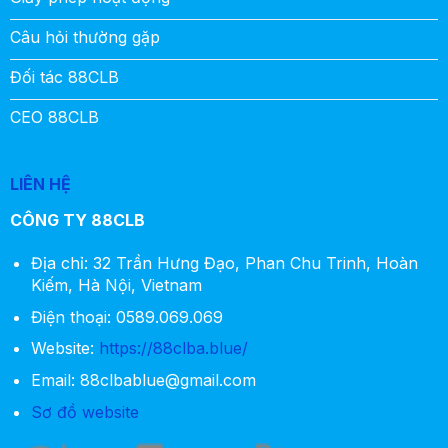
Câu hỏi thường gặp
Đối tác 88CLB
CEO 88CLB
LIÊN HỆ
CÔNG TY 88CLB
Địa chỉ: 32 Trần Hưng Đạo, Phan Chu Trinh, Hoàn
Kiếm, Hà Nội, Vietnam
Điện thoại: 0589.069.069
Website:
https://88clba.blue/
Email:
88clbablue@gmail.com
Sơ đồ website